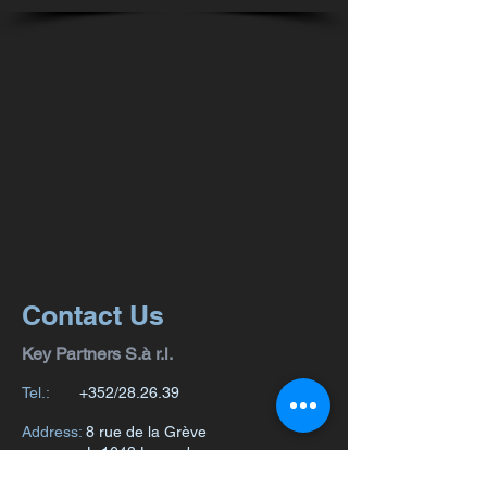
Contact Us
Key Partners S.à r.l.
Tel.:
+352/28.26.39
Address
:
8 rue de la Grève
L-1643 Luxembourg