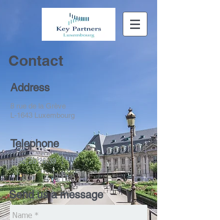
Contact
Address
8 rue de la Grève
L-1643 Luxembourg
Telephone
+352 28 26 39
Send us a message